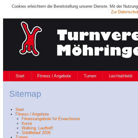
Cookies erleichtern die Bereitstellung unserer Dienste. Mit der Nutzu
Zur Datenschut
Start
Fitness / Angebote
Turnen
Leichtathletik
Sitemap
Start
Fitness / Angebote
Fitnessangebote für Erwachsene
Kurse
Walking, Lauftreff
Städtlelauf 2026
Turnen