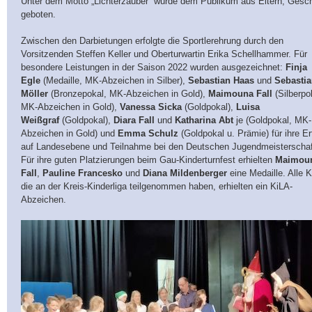
Unter dem Motto „Lichterzauber“ wurde dem Publikum aus Eltern, Gesc
geboten.
Zwischen den Darbietungen erfolgte die Sportlerehrung durch den
Vorsitzenden Steffen Keller und Oberturwartin Erika Schellhammer. Für
besondere Leistungen in der Saison 2022 wurden ausgezeichnet:
Finja
Egle
(Medaille, MK-Abzeichen in Silber),
Sebastian Haas
und
Sebasti
Möller
(Bronzepokal, MK-Abzeichen in Gold),
Maimouna Fall
(Silberpo
MK-Abzeichen in Gold),
Vanessa Sicka
(Goldpokal),
Luisa
Weißgraf
(Goldpokal),
Diara Fall
und
Katharina Abt
je (Goldpokal, MK-
Abzeichen in Gold) und
Emma Schulz
(Goldpokal u. Prämie) für ihre Er
auf Landesebene und Teilnahme bei den Deutschen Jugendmeisterschaf
Für ihre guten Platzierungen beim Gau-Kinderturnfest erhielten
Maimou
Fall
,
Pauline Francesko
und
Diana Mildenberger
eine Medaille. Alle K
die an der Kreis-Kinderliga teilgenommen haben, erhielten ein KiLA-
Abzeichen.